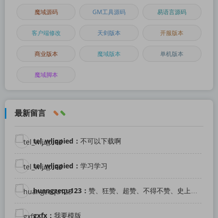
魔域源码
GM工具源码
易语言源码
客户端修改
天剑版本
开服版本
商业版本
魔域版本
单机版本
魔域脚本
最新留言
tel_wljqpied：
不可以下载啊
tel_wljqpied：
学习学习
huangzequ123：
赞、狂赞、超赞、不得不赞、史上最赞！
gxfx：
我要模版