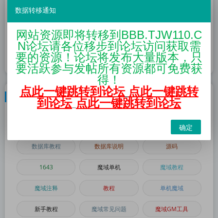
活动资讯
网站模板
数据转移通知
问答社区
广告专区
网站资源即将转移到BBB.TJW110.C
N论坛请各位移步到论坛访问获取需
世界60秒
搭建类问题
要的资源！论坛将发布大量版本，只
要活跃参与发帖所有资源都可免费获
得！
点此一键跳转到论坛
点此一键跳转
标签列表
到论坛
点此一键跳转到论坛
1655
魔域单机版
1656引擎
确定
数据库教程
数据库说明
源码
1643
魔域单机
魔域教程
魔域注释
教程
单机魔域
新手教程
魔域常见问题
魔域GM工具