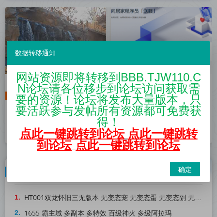
数据转移通知
网站资源即将转移到BBB.TJW110.C
172号卡
流量卡代理
云服务
腾讯云
N论坛请各位移步到论坛访问获取需
什么是172号卡分销系统？
0元撸腾讯云轻量服务器一个
要的资源！论坛将发布大量版本，只
电信卡代理
阿里云
172号卡分销系统怎么注
月 可以用来挂机 建站 开服
要活跃参与发帖所有资源都可免费获
册？平台靠谱吗？
得！
点此一键跳转到论坛
点此一键跳转
活动资讯
活动资讯
2023-06-13
2022-03-17
到论坛
点此一键跳转到论坛
确定
最近发表
HT001双龙怀旧三无版本 无变态宠 无变态蛋 无变态副 无限激情 完美打金
1655 霸主域 多副本 多特效 百级神火 多级阿拉玛