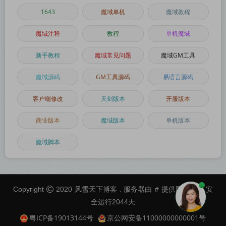
1643
魔域单机
魔域教程
魔域注释
教程
单机魔域
新手教程
魔域常见问题
魔域GM工具
魔域源码
GM工具源码
易语言源码
客户端修改
天剑版本
开服版本
商业版本
魔域版本
单机版本
魔域脚本
风雪天下博客
#
Copyright
2020
. 服务器由
提供网络服务 安
全运行
2044
天
粤ICP备19013144号
京公网安备11000000000001号